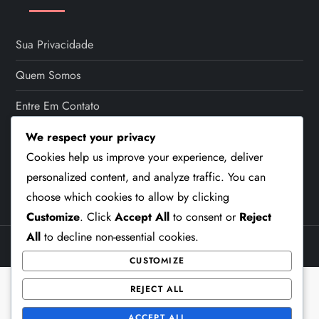
p
a
Sua Privacidade
Quem Somos
g
Entre Em Contato
i
Cookies E Rastreamento
We respect your privacy
n
Cookies help us improve your experience, deliver
Termos De Serviço
personalized content, and analyze traffic. You can
a
choose which cookies to allow by clicking
t
Customize
. Click
Accept All
to consent or
Reject
All
to decline non-essential cookies.
i
Theme Cube Blog by
Kantipur Themes
CUSTOMIZE
o
REJECT ALL
ACCEPT ALL