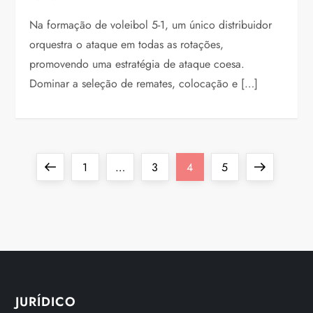
Na formação de voleibol 5-1, um único distribuidor
orquestra o ataque em todas as rotações,
promovendo uma estratégia de ataque coesa.
Dominar a seleção de remates, colocação e […]
P
Previous
Page
Page
Page
Page
Next
1
…
3
4
5
o
page
page
s
t
s
JURÍDICO