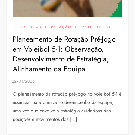
ESTRATÉGIAS DE ROTAÇÃO NO VOLEIBOL 5-1
Planeamento de Rotação Pré-Jogo
em Voleibol 5-1: Observação,
Desenvolvimento de Estratégia,
Alinhamento da Equipa
O planeamento da rotação pré-jogo no voleibol 5-1 é
essencial para otimizar o desempenho da equipa,
uma vez que envolve a estratégia cuidadosa das
posições e movimentos dos […]