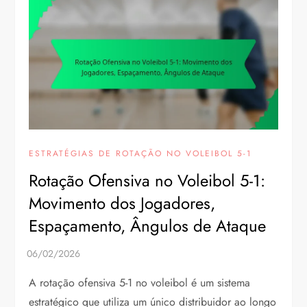
ESTRATÉGIAS DE ROTAÇÃO NO VOLEIBOL 5-1
Rotação Ofensiva no Voleibol 5-1:
Movimento dos Jogadores,
Espaçamento, Ângulos de Ataque
A rotação ofensiva 5-1 no voleibol é um sistema
estratégico que utiliza um único distribuidor ao longo