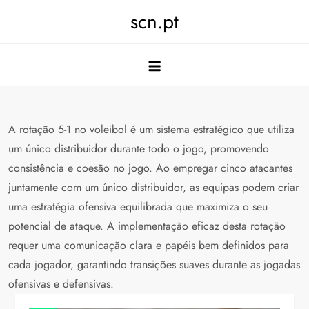
Skip
scn.pt
to
content
A rotação 5-1 no voleibol é um sistema estratégico que utiliza
um único distribuidor durante todo o jogo, promovendo
consistência e coesão no jogo. Ao empregar cinco atacantes
juntamente com um único distribuidor, as equipas podem criar
uma estratégia ofensiva equilibrada que maximiza o seu
potencial de ataque. A implementação eficaz desta rotação
requer uma comunicação clara e papéis bem definidos para
cada jogador, garantindo transições suaves durante as jogadas
ofensivas e defensivas.