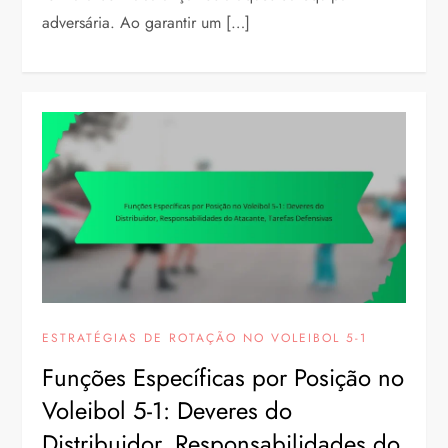
adversária. Ao garantir um […]
ESTRATÉGIAS DE ROTAÇÃO NO VOLEIBOL 5-1
Funções Específicas por Posição no
Voleibol 5-1: Deveres do
Distribuidor, Responsabilidades do