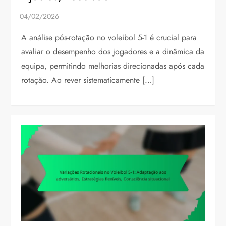
A análise pós-rotação no voleibol 5-1 é crucial para
avaliar o desempenho dos jogadores e a dinâmica da
equipa, permitindo melhorias direcionadas após cada
rotação. Ao rever sistematicamente […]