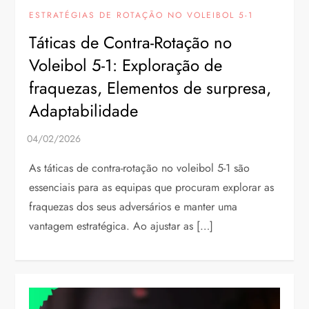
ESTRATÉGIAS DE ROTAÇÃO NO VOLEIBOL 5-1
Táticas de Contra-Rotação no
Voleibol 5-1: Exploração de
fraquezas, Elementos de surpresa,
Adaptabilidade
As táticas de contra-rotação no voleibol 5-1 são
essenciais para as equipas que procuram explorar as
fraquezas dos seus adversários e manter uma
vantagem estratégica. Ao ajustar as […]