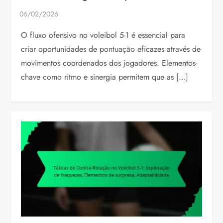
O fluxo ofensivo no voleibol 5-1 é essencial para
criar oportunidades de pontuação eficazes através de
movimentos coordenados dos jogadores. Elementos-
chave como ritmo e sinergia permitem que as […]