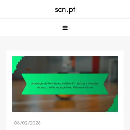
Skip
scn.pt
to
content