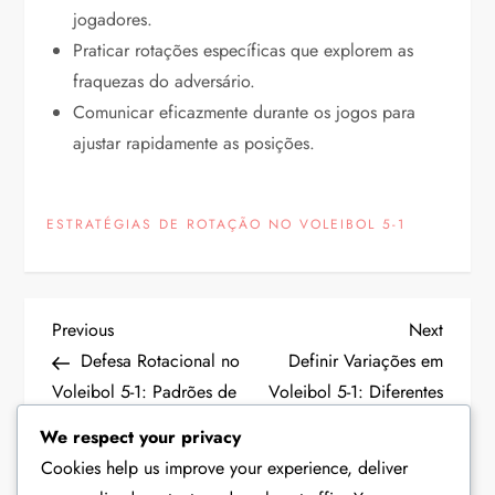
jogadores.
Praticar rotações específicas que explorem as
fraquezas do adversário.
Comunicar eficazmente durante os jogos para
ajustar rapidamente as posições.
ESTRATÉGIAS DE ROTAÇÃO NO VOLEIBOL 5-1
P
Previous
Next
Previous
Next
Post
Post
Defesa Rotacional no
Definir Variações em
o
Voleibol 5-1: Padrões de
Voleibol 5-1: Diferentes
cobertura, Esquemas de
tipos, Uso estratégico,
s
We respect your privacy
bloqueio, Antecipação
Preferências dos
Cookies help us improve your experience, deliver
jogadores