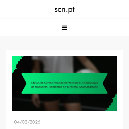
Skip
scn.pt
to
content