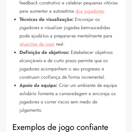
feedback construtivo e celebrar pequenas vitórias
para aumentar a autoestima
dos jogadores
.
Técnicas de visualização:
Encorajar os
jogadores a visualizar jogadas bem-sucedidas
pode ajudá-los a preparar-se mentalmente para
situações de jogo
real.
Definição de objetivos:
Estabelecer objetivos
alcançáveis e de curto prazo permite que os
jogadores acompanhem o seu progresso e
construam confiança de forma incremental.
Apoio da equipa:
Criar um ambiente de equipa
solidário fomenta a camaradagem e encoraja os
jogadores a correr riscos sem medo de
julgamento.
Exemplos de jogo confiante