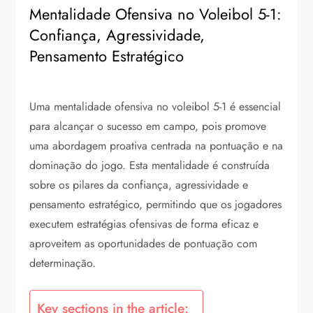
Mentalidade Ofensiva no Voleibol 5-1:
Confiança, Agressividade,
Pensamento Estratégico
Uma mentalidade ofensiva no voleibol 5-1 é essencial
para alcançar o sucesso em campo, pois promove
uma abordagem proativa centrada na pontuação e na
dominação do jogo. Esta mentalidade é construída
sobre os pilares da confiança, agressividade e
pensamento estratégico, permitindo que os jogadores
executem estratégias ofensivas de forma eficaz e
aproveitem as oportunidades de pontuação com
determinação.
Key sections in the article: