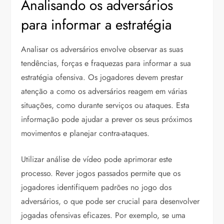
Analisando os adversários
para informar a estratégia
Analisar os adversários envolve observar as suas
tendências, forças e fraquezas para informar a sua
estratégia ofensiva. Os jogadores devem prestar
atenção a como os adversários reagem em várias
situações, como durante serviços ou ataques. Esta
informação pode ajudar a prever os seus próximos
movimentos e planejar contra-ataques.
Utilizar análise de vídeo pode aprimorar este
processo. Rever jogos passados permite que os
jogadores identifiquem padrões no jogo dos
adversários, o que pode ser crucial para desenvolver
jogadas ofensivas eficazes. Por exemplo, se uma