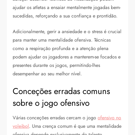
ajudar os atletas a ensaiar mentalmente jogadas bem-
sucedidas, reforçando a sua confiança e prontidão.
Adicionalmente, gerir a ansiedade e o stress é crucial
para manter uma mentalidade ofensiva. Técnicas
como a respiração profunda e a atenção plena
podem ajudar os jogadores a manterem-se focados e
presentes durante os jogos, permitindo-lhes
desempenhar ao seu melhor nível.
Conceções erradas comuns
sobre o jogo ofensivo
Várias conceções erradas cercam o jogo
ofensivo no
voleibol
. Uma crença comum é que uma mentalidade
ofensiva depende exclusivamente do talento