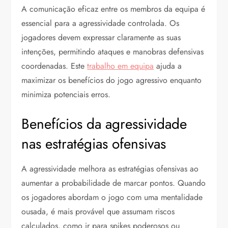
A comunicação eficaz entre os membros da equipa é
essencial para a agressividade controlada. Os
jogadores devem expressar claramente as suas
intenções, permitindo ataques e manobras defensivas
coordenadas. Este
trabalho em equipa
ajuda a
maximizar os benefícios do jogo agressivo enquanto
minimiza potenciais erros.
Benefícios da agressividade
nas estratégias ofensivas
A agressividade melhora as estratégias ofensivas ao
aumentar a probabilidade de marcar pontos. Quando
os jogadores abordam o jogo com uma mentalidade
ousada, é mais provável que assumam riscos
calculados, como ir para spikes poderosos ou