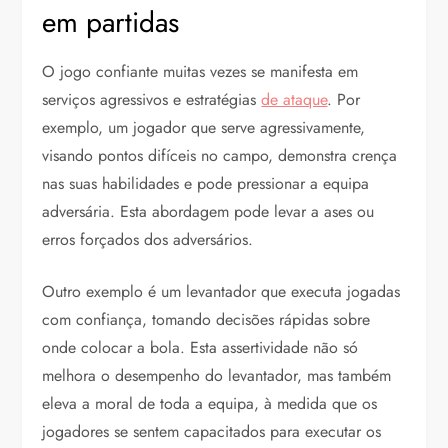
em partidas
O jogo confiante muitas vezes se manifesta em
serviços agressivos e estratégias
de ataque
. Por
exemplo, um jogador que serve agressivamente,
visando pontos difíceis no campo, demonstra crença
nas suas habilidades e pode pressionar a equipa
adversária. Esta abordagem pode levar a ases ou
erros forçados dos adversários.
Outro exemplo é um levantador que executa jogadas
com confiança, tomando decisões rápidas sobre
onde colocar a bola. Esta assertividade não só
melhora o desempenho do levantador, mas também
eleva a moral de toda a equipa, à medida que os
jogadores se sentem capacitados para executar os