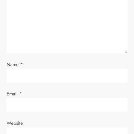
t
i
o
n
Name
*
Email
*
Website