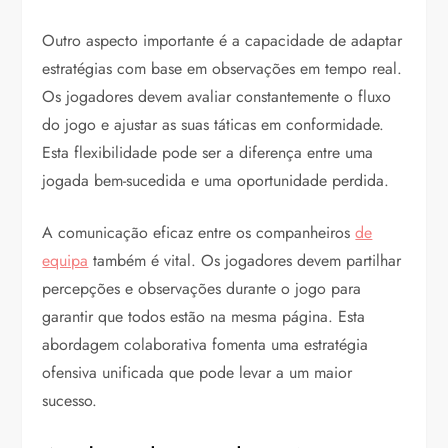
Outro aspecto importante é a capacidade de adaptar
estratégias com base em observações em tempo real.
Os jogadores devem avaliar constantemente o fluxo
do jogo e ajustar as suas táticas em conformidade.
Esta flexibilidade pode ser a diferença entre uma
jogada bem-sucedida e uma oportunidade perdida.
A comunicação eficaz entre os companheiros
de
equipa
também é vital. Os jogadores devem partilhar
percepções e observações durante o jogo para
garantir que todos estão na mesma página. Esta
abordagem colaborativa fomenta uma estratégia
ofensiva unificada que pode levar a um maior
sucesso.