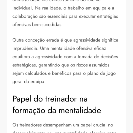
individual. Na realidade, o trabalho em equipa e a
colaboração são essenciais para executar estratégias
ofensivas bem-sucedidas.
Outra conceção errada é que agressividade significa
imprudência. Uma mentalidade ofensiva eficaz
equilibra a agressividade com a tomada de decisões
estratégicas, garantindo que os riscos assumidos
sejam calculados e benéficos para o plano de jogo
geral da equipa.
Papel do treinador na
formação da mentalidade
Os treinadores desempenham um papel crucial no