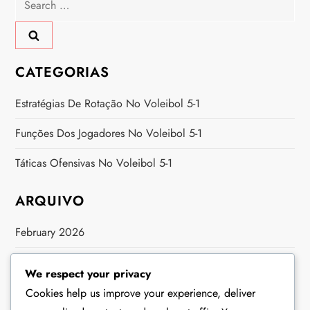
for:
CATEGORIAS
Estratégias De Rotação No Voleibol 5-1
Funções Dos Jogadores No Voleibol 5-1
Táticas Ofensivas No Voleibol 5-1
ARQUIVO
February 2026
January 2026
We respect your privacy
Cookies help us improve your experience, deliver