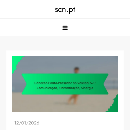
Skip
scn.pt
to
content