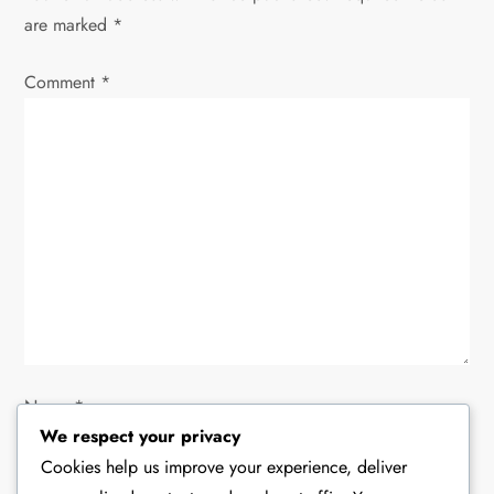
i
are marked
*
g
Comment
*
a
t
i
o
n
Name
*
We respect your privacy
Cookies help us improve your experience, deliver