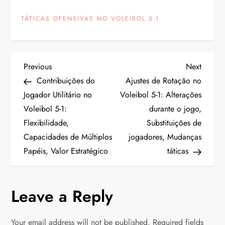
TÁTICAS OFENSIVAS NO VOLEIBOL 5-1
P
Previous
Next
Previous
Next
Post
Post
Contribuições do
Ajustes de Rotação no
o
Jogador Utilitário no
Voleibol 5-1: Alterações
Voleibol 5-1:
durante o jogo,
s
Flexibilidade,
Substituições de
t
Capacidades de Múltiplos
jogadores, Mudanças
Papéis, Valor Estratégico
táticas
n
a
Leave a Reply
v
Your email address will not be published.
Required fields